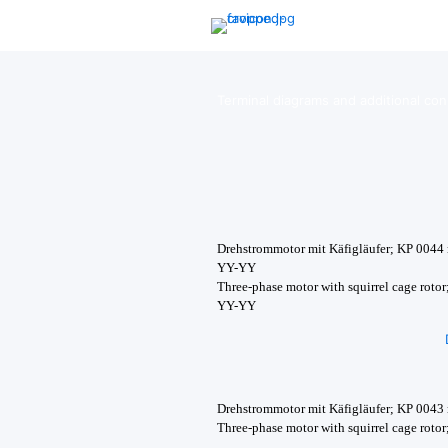
Clamping plans
Terminal diagrams and additional co
Drehstrommotor mit Käfigläufer; KP 0044
YY-YY
Three-phase motor with squirrel cage roto
YY-YY
Drehstrommotor mit Käfigläufer; KP 0043
Three-phase motor with squirrel cage roto