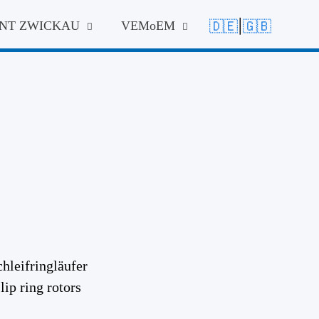
🇩🇪
|
🇬🇧
NT
ZWICKAU
VEM
oEM
hleifringläufer
ip ring rotors