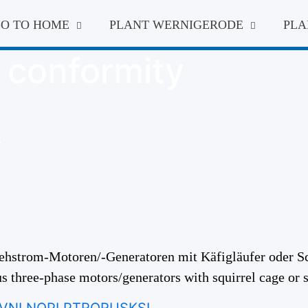
O TO
HOME
PLANT
WERNIGERODE
PLA
f conformity
s
hstrom-Motoren/-Generatoren mit Käfigläufer oder Sc
 three-phase motors/generators with squirrel cage or sl