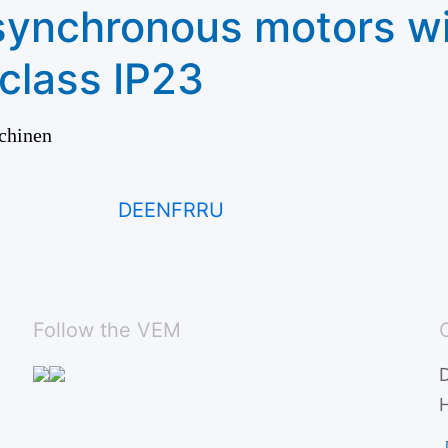
synchronous motors wi
 class IP23
chinen
DE
EN
FR
RU
Follow the VEM
H