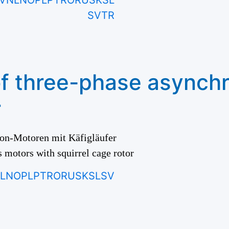
V
NL
NO
PL
PT
RO
RU
SK
SL
SV
TR
of three-phase asynch
r
on-Motoren mit Käfigläufer
 motors with squirrel cage rotor
L
NO
PL
PT
RO
RU
SK
SL
SV