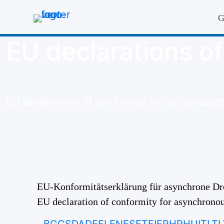
G
EU declarations o
EU declarations of conformity for our product
EU-Konformitätserklärung für asynchrone Dre
EU declaration of conformity for asynchronous