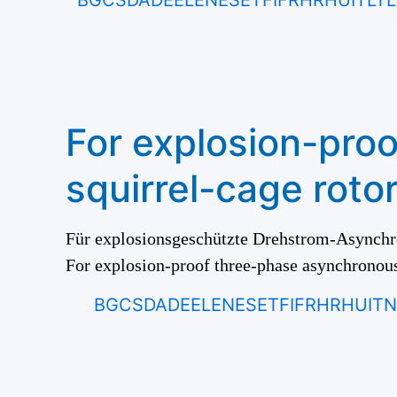
BG
CS
DA
DE
EL
EN
ES
ET
FI
FR
HR
HU
IT
LT
L
For explosion-pro
squirrel-cage roto
Für explosionsgeschützte Drehstrom-Asynchr
For explosion-proof three-phase asynchronous
BG
CS
DA
DE
EL
EN
ES
ET
FI
FR
HR
HU
IT
N